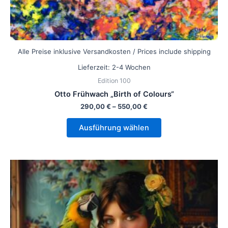
Alle Preise inklusive Versandkosten / Prices include shipping
Lieferzeit:
2-4 Wochen
Edition 100
Otto Frühwach „Birth of Colours“
290,00
€
–
550,00
€
Ausführung wählen
Dieses
Produkt
weist
mehrere
Varianten
auf.