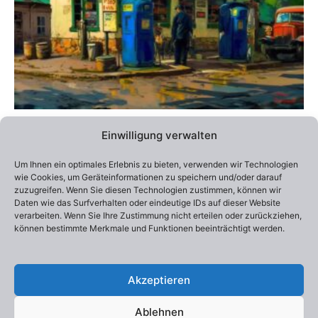
Produktseite
gewählt
werden
Alle Preise inklusive Versandkosten / Prices include shipping
Einwilligung verwalten
Lieferzeit:
2-4 Wochen
Um Ihnen ein optimales Erlebnis zu bieten, verwenden wir Technologien
Edition 100
wie Cookies, um Geräteinformationen zu speichern und/oder darauf
Otto Frühwach „In the South“
zuzugreifen. Wenn Sie diesen Technologien zustimmen, können wir
290,00
€
–
550,00
€
Daten wie das Surfverhalten oder eindeutige IDs auf dieser Website
verarbeiten. Wenn Sie Ihre Zustimmung nicht erteilen oder zurückziehen,
können bestimmte Merkmale und Funktionen beeinträchtigt werden.
Ausführung wählen
Akzeptieren
Ablehnen