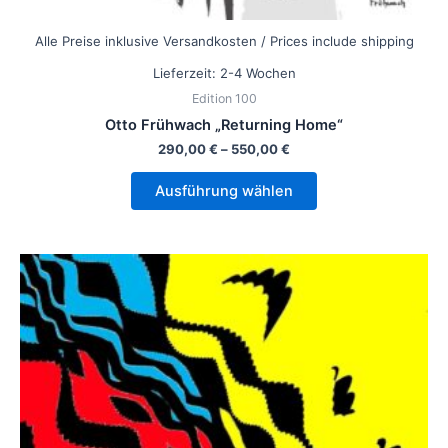
Alle Preise inklusive Versandkosten / Prices include shipping
Lieferzeit:
2-4 Wochen
Edition 100
Otto Frühwach „Returning Home“
290,00
€
–
550,00
€
Ausführung wählen
Dieses
Produkt
weist
mehrere
Varianten
auf.
Die
Optionen