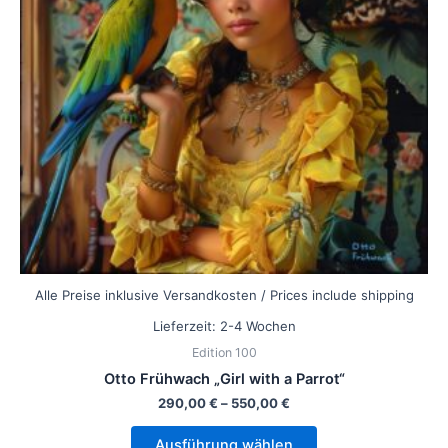
Die
Optionen
können
auf
der
Produktseite
gewählt
werden
Alle Preise inklusive Versandkosten / Prices include shipping
Lieferzeit:
2-4 Wochen
Edition 100
Otto Frühwach „Girl with a Parrot“
290,00
€
–
550,00
€
Ausführung wählen