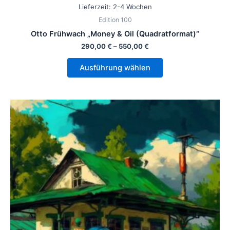
Lieferzeit:
2-4 Wochen
Edition 100
Otto Frühwach „Money & Oil (Quadratformat)“
290,00
€
–
550,00
€
Ausführung wählen
Dieses
Produkt
weist
mehrere
Varianten
auf.
Die
Optionen
können
auf
der