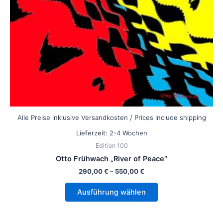
können
auf
der
Produktseite
gewählt
werden
Alle Preise inklusive Versandkosten / Prices include shipping
Lieferzeit:
2-4 Wochen
Edition 100
Otto Frühwach „River of Peace“
290,00
€
–
550,00
€
Ausführung wählen