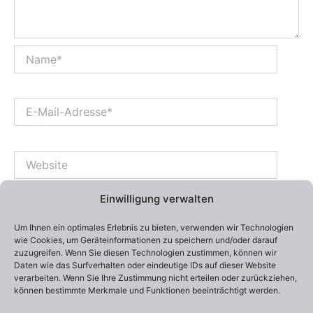
Name*
E-
Mail-
Adresse*
Website
Einwilligung verwalten
Name, E-Mail-Adresse und Website in diesem Browser
Um Ihnen ein optimales Erlebnis zu bieten, verwenden wir Technologien
für meinen nächsten Kommentar speichern.
wie Cookies, um Geräteinformationen zu speichern und/oder darauf
zuzugreifen. Wenn Sie diesen Technologien zustimmen, können wir
Daten wie das Surfverhalten oder eindeutige IDs auf dieser Website
verarbeiten. Wenn Sie Ihre Zustimmung nicht erteilen oder zurückziehen,
können bestimmte Merkmale und Funktionen beeinträchtigt werden.