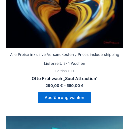
der
Produktseite
gewählt
werden
Alle Preise inklusive Versandkosten / Prices include shipping
Lieferzeit:
2-4 Wochen
Edition 100
Otto Frühwach „Soul Attraction“
290,00
€
–
550,00
€
Ausführung wählen
Dieses
Produkt