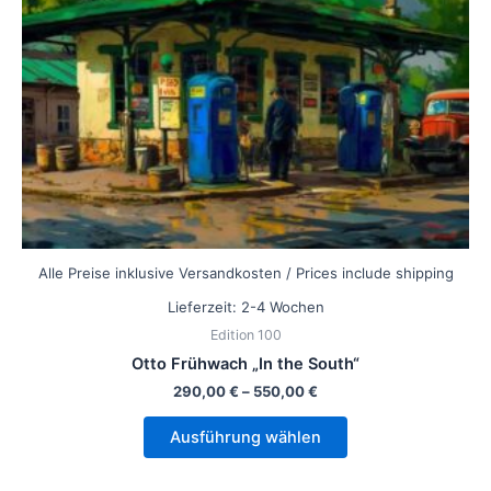
können
auf
der
Produktseite
gewählt
werden
Alle Preise inklusive Versandkosten / Prices include shipping
Lieferzeit:
2-4 Wochen
Edition 100
Otto Frühwach „In the South“
290,00
€
–
550,00
€
Ausführung wählen