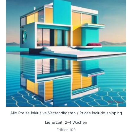
weist
mehrere
Varianten
auf.
Die
Optionen
können
auf
der
Produktseite
gewählt
werden
Alle Preise inklusive Versandkosten / Prices include shipping
Lieferzeit:
2-4 Wochen
Edition 100