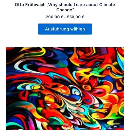
Otto Frühwach „Why should I care about Climate
Change“
290,00
€
–
550,00
€
Ausführung wählen
Dieses
Produkt
weist
mehrere
Varianten
auf.
Die
Optionen
können
auf
der
Produktseite