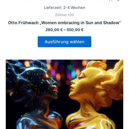
Lieferzeit:
2-4 Wochen
Edition 100
Otto Frühwach „Women embracing in Sun and Shadow“
290,00
€
–
550,00
€
Ausführung wählen
Dieses
Produkt
weist
mehrere
Varianten
auf.
Die
Optionen
können
auf