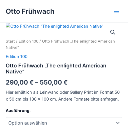
Zum
Main
Otto Frühwach
Inhalt
Men
springen
Otto
Frühwach
"The
Start
/
Edition 100
/ Otto Frühwach „The enlighted American
enlighted
Native“
American
Native"
Edition 100
Menge
Otto Frühwach „The enlighted American
Native“
290,00
€
–
550,00
€
Hier erhältlich als Leinwand oder Gallery Print im Format 50
x 50 cm bis 100 x 100 cm. Andere Formate bitte anfragen.
Ausführung: