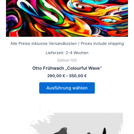
gewählt
werden
Alle Preise inklusive Versandkosten / Prices include shipping
Lieferzeit:
2-4 Wochen
Edition 100
Otto Frühwach „Colourful Wave“
290,00
€
–
550,00
€
Ausführung wählen
Dieses
Produkt
weist
mehrere