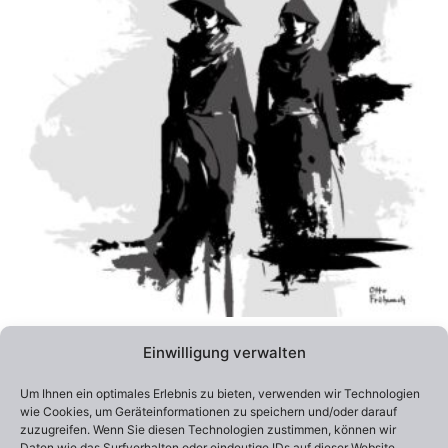
Varianten
auf.
Die
Optionen
können
auf
der
Produktseite
gewählt
werden
Alle Preise inklusive Versandkosten / Prices include shipping
Einwilligung verwalten
Lieferzeit:
2-4 Wochen
Um Ihnen ein optimales Erlebnis zu bieten, verwenden wir Technologien
Edition 100
wie Cookies, um Geräteinformationen zu speichern und/oder darauf
Otto Frühwach „Returning Home“
zuzugreifen. Wenn Sie diesen Technologien zustimmen, können wir
290,00
€
–
550,00
€
Daten wie das Surfverhalten oder eindeutige IDs auf dieser Website