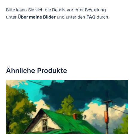
Bitte lesen Sie sich die Details vor Ihrer Bestellung
unter
Über meine Bilder
und unter den
FAQ
durch.
Ähnliche Produkte
Dieses
Produkt
weist
mehrere
Varianten
auf.
Die
Optionen