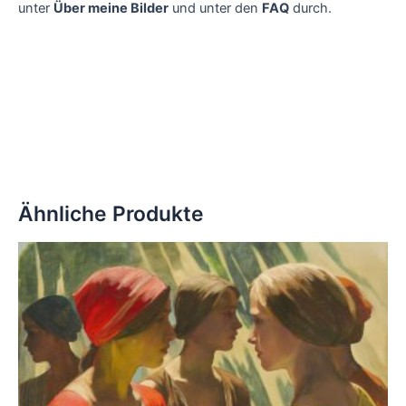
unter
Über meine Bilder
und unter den
FAQ
durch.
Ähnliche Produkte
Dieses
Produkt
weist
mehrere
Varianten
auf.
Die
Optionen