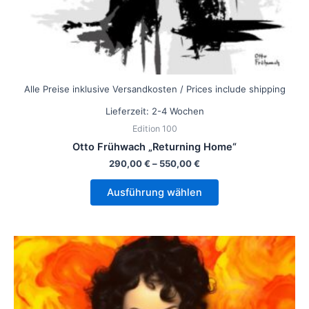
werden
Alle Preise inklusive Versandkosten / Prices include shipping
Lieferzeit:
2-4 Wochen
Edition 100
Otto Frühwach „Returning Home“
290,00
€
–
550,00
€
Ausführung wählen
Dieses
Produkt
weist
mehrere