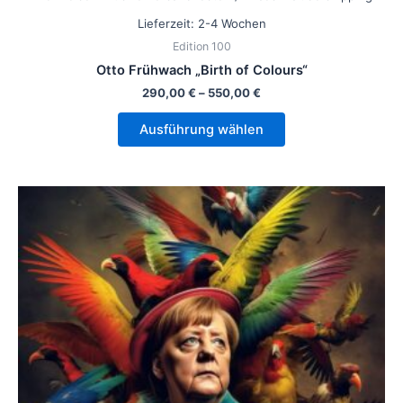
Lieferzeit:
2-4 Wochen
Edition 100
Otto Frühwach „Birth of Colours“
290,00
€
–
550,00
€
Ausführung wählen
Dieses
Produkt
weist
mehrere
Varianten
auf.
Die
Optionen
können
auf