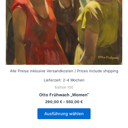
können
auf
der
Produktseite
gewählt
werden
Alle Preise inklusive Versandkosten / Prices include shipping
Lieferzeit:
2-4 Wochen
Edition 100
Otto Frühwach „Women“
290,00
€
–
550,00
€
Ausführung wählen