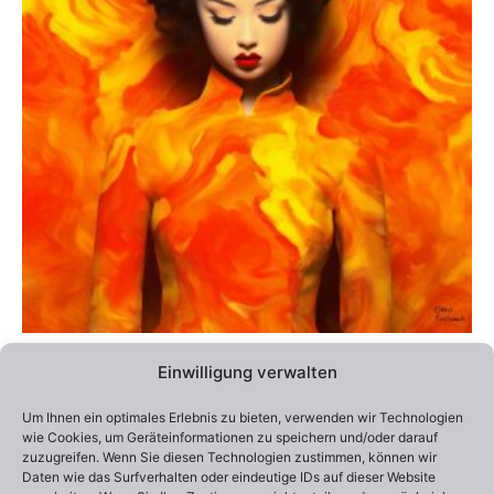
Varianten
auf.
Die
Optionen
können
auf
der
Produktseite
gewählt
werden
Alle Preise inklusive Versandkosten / Prices include shipping
Einwilligung verwalten
Lieferzeit:
2-4 Wochen
Um Ihnen ein optimales Erlebnis zu bieten, verwenden wir Technologien
Edition 100
wie Cookies, um Geräteinformationen zu speichern und/oder darauf
Otto Frühwach „Assimilation“
zuzugreifen. Wenn Sie diesen Technologien zustimmen, können wir
290,00
€
–
550,00
€
Daten wie das Surfverhalten oder eindeutige IDs auf dieser Website