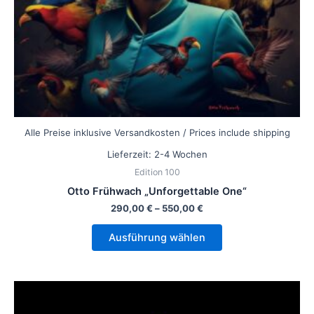
der
Produktseite
gewählt
werden
Alle Preise inklusive Versandkosten / Prices include shipping
Lieferzeit:
2-4 Wochen
Edition 100
Otto Frühwach „Unforgettable One“
290,00
€
–
550,00
€
Ausführung wählen
Dieses
Produkt