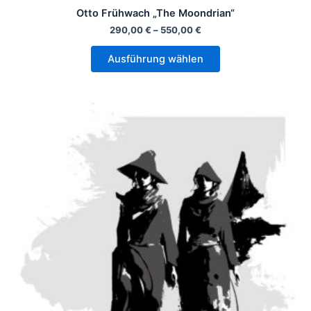
Otto Frühwach „The Moondrian“
290,00
€
–
550,00
€
Ausführung wählen
Dieses
Produkt
weist
mehrere
Varianten
auf.
Die
Optionen
können
auf
der
Produktseite
gewählt