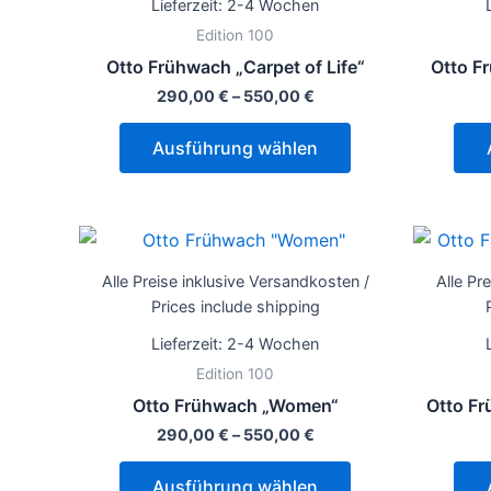
Lieferzeit:
2-4 Wochen
Varianten
Edition 100
auf.
Otto Frühwach „Carpet of Life“
Otto F
Die
290,00
€
–
550,00
€
Optionen
können
Ausführung wählen
auf
der
Produktseite
Dieses
gewählt
Produkt
werden
Alle Preise inklusive Versandkosten /
Alle Pr
weist
Prices include shipping
mehrere
Lieferzeit:
2-4 Wochen
Varianten
Edition 100
auf.
Otto Frühwach „Women“
Otto Fr
Die
290,00
€
–
550,00
€
Optionen
können
Ausführung wählen