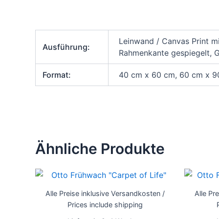
Leinwand / Canvas Print m
Ausführung:
Rahmenkante gespiegelt, Ga
Format:
40 cm x 60 cm, 60 cm x 
Ähnliche Produkte
Dieses
Produkt
Alle Preise inklusive Versandkosten /
Alle Pr
weist
Prices include shipping
mehrere