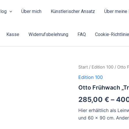
log
Über mich
Künstlerischer Ansatz
Über meine 
Kasse
Widerrufsbelehrung
FAQ
Cookie-Richtlinie
Otto
Start
/
Edition 100
/ Otto 
Frühwach
Edition 100
"Trying
to
Otto Frühwach „Tr
be
an
285,00
€
–
40
Angel"
Menge
Hier erhältlich als Le
und 60 x 90 cm. Andere