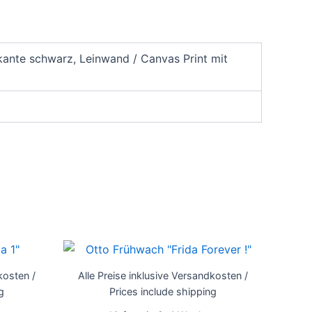
ante schwarz, Leinwand / Canvas Print mit
Dieses
Dieses
Produkt
Produkt
kosten /
Alle Preise inklusive Versandkosten /
weist
weist
g
Prices include shipping
mehrere
mehrere