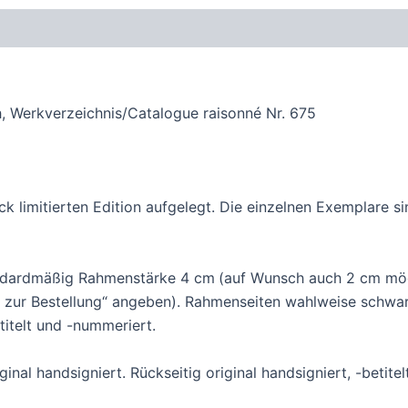
oduktsicherheit
, Werkverzeichnis/Catalogue raisonné Nr. 675
ück limitierten Edition aufgelegt. Die einzelnen Exemplare s
andardmäßig Rahmenstärke 4 cm
(auf Wunsch auch 2 cm mög
zur Bestellung“ angeben). Rahmenseiten wahlweise schwarz,
etitelt und -nummeriert.
inal handsigniert. Rückseitig original handsigniert, -betite