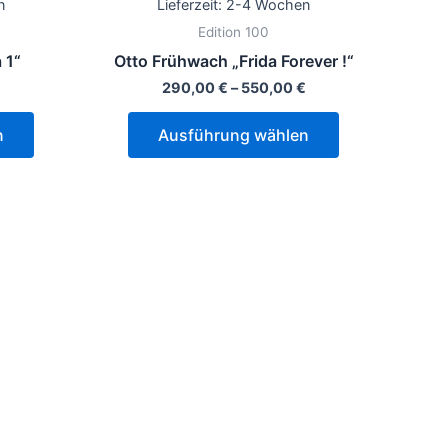
n
Lieferzeit:
2-4 Wochen
Varianten
Varianten
Edition 100
auf.
auf.
 1“
Otto Frühwach „Frida Forever !“
Die
Die
€
290,00
€
–
550,00
€
Optionen
Optionen
können
können
n
Ausführung wählen
auf
auf
der
der
Produktseite
Produktseite
gewählt
gewählt
werden
werden