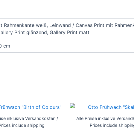
it Rahmenkante weiß, Leinwand / Canvas Print mit Rahmenk
llery Print glänzend, Gallery Print matt
90 cm
Dieses
Produkt
eise inklusive Versandkosten /
Alle Preise inklusive Versand
weist
Prices include shipping
Prices include shippin
mehrere