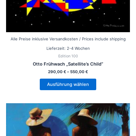
werden
Alle Preise inklusive Versandkosten / Prices include shipping
Lieferzeit:
2-4 Wochen
Edition 100
Otto Frühwach „Satellite’s Child“
290,00
€
–
550,00
€
Ausführung wählen
Dieses
Produkt
weist
mehrere
Varianten