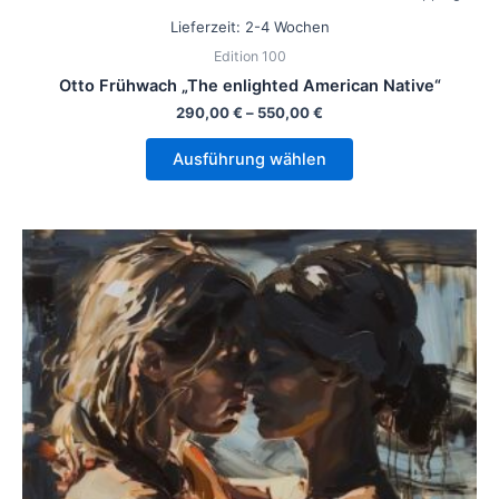
Lieferzeit:
2-4 Wochen
Edition 100
Otto Frühwach „The enlighted American Native“
290,00
€
–
550,00
€
Ausführung wählen
Dieses
Produkt
weist
mehrere
Varianten
auf.
Die
Optionen
können
auf