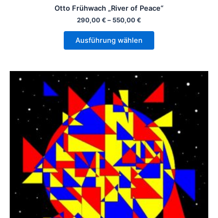
Otto Frühwach „River of Peace“
290,00
€
–
550,00
€
Ausführung wählen
Dieses
Produkt
weist
mehrere
Varianten
auf.
Die
Optionen
können
auf
der
Produktseite
gewählt