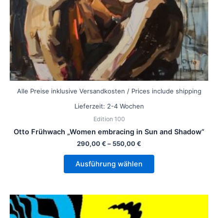
der
Produktseite
gewählt
werden
Alle Preise inklusive Versandkosten / Prices include shipping
Lieferzeit:
2-4 Wochen
Edition 100
Otto Frühwach „Women embracing in Sun and Shadow“
290,00
€
–
550,00
€
Ausführung wählen
Dieses
Produkt