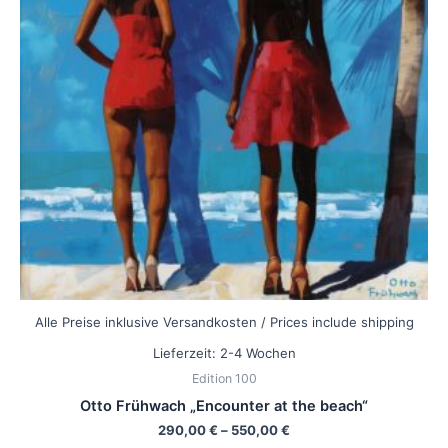
auf.
Die
Optionen
können
auf
der
Produktseite
gewählt
werden
Alle Preise inklusive Versandkosten / Prices include shipping
Lieferzeit:
2-4 Wochen
Edition 100
Otto Frühwach „Encounter at the beach“
290,00
€
–
550,00
€