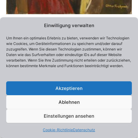
Alle Preise inklusive Versandkosten / Prices include shipping
Einwilligung verwalten
Lieferzeit:
2-4 Wochen
Um Ihnen ein optimales Erlebnis zu bieten, verwenden wir Technologien
Edition 100
wie Cookies, um Geräteinformationen zu speichern und/oder darauf
Otto Frühwach „Women“
zuzugreifen. Wenn Sie diesen Technologien zustimmen, können wir
290,00
€
–
550,00
€
Daten wie das Surfverhalten oder eindeutige IDs auf dieser Website
verarbeiten. Wenn Sie Ihre Zustimmung nicht erteilen oder zurückziehen,
können bestimmte Merkmale und Funktionen beeinträchtigt werden.
Ausführung wählen
Akzeptieren
Ablehnen
Einstellungen ansehen
Copyright © 2026 Otto Frühwach | Präsentiert von
Astra-
WordPress-Theme
Cookie-Richtlinie
Datenschutz