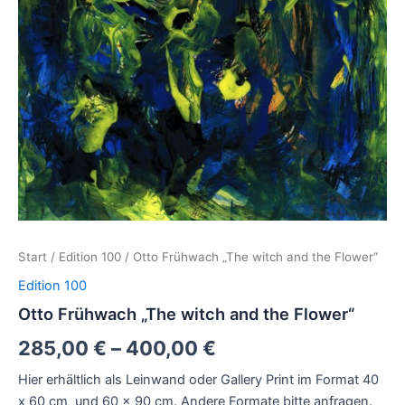
Start
/
Edition 100
/ Otto Frühwach „The witch and the Flower“
Edition 100
Otto Frühwach „The witch and the Flower“
285,00
€
–
400,00
€
Hier erhältlich als Leinwand oder Gallery Print im Format 40
x 60 cm und 60 x 90 cm. Andere Formate bitte anfragen.