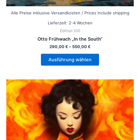
Alle Preise inklusive Versandkosten / Prices include shipping
Lieferzeit:
2-4 Wochen
Edition 100
Otto Frühwach „In the South“
290,00
€
–
550,00
€
Ausführung wählen
Dieses
Produkt
weist
mehrere
Varianten
auf.
Die
Optionen