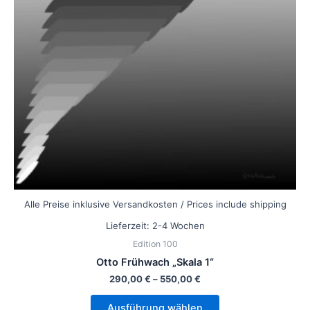
Die
Optionen
können
auf
der
Produktseite
gewählt
werden
Alle Preise inklusive Versandkosten / Prices include shipping
Lieferzeit:
2-4 Wochen
Edition 100
Otto Frühwach „Skala 1“
290,00
€
–
550,00
€
Ausführung wählen