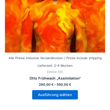
können
auf
der
Produktseite
gewählt
werden
Alle Preise inklusive Versandkosten / Prices include shipping
Lieferzeit:
2-4 Wochen
Edition 100
Otto Frühwach „Assimilation“
290,00
€
–
550,00
€
Ausführung wählen