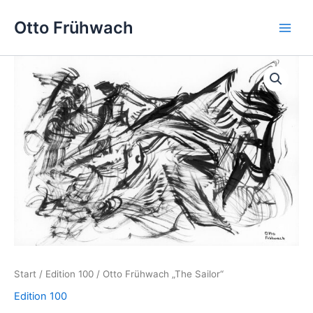
Zum
Main
Otto Frühwach
Inhalt
Men
springen
Otto
Frühwach
"The
Sailor"
Menge
Start
/
Edition 100
/ Otto Frühwach „The Sailor“
Edition 100