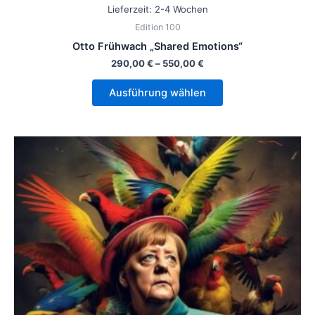
Lieferzeit:
2-4 Wochen
Edition 100
Otto Frühwach „Shared Emotions“
290,00
€
–
550,00
€
Ausführung wählen
Dieses
Produkt
weist
mehrere
Varianten
auf.
Die
Optionen
können
auf
der