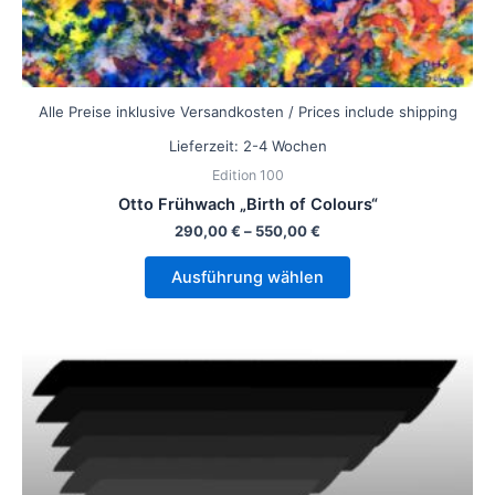
Alle Preise inklusive Versandkosten / Prices include shipping
Lieferzeit:
2-4 Wochen
Edition 100
Otto Frühwach „Birth of Colours“
290,00
€
–
550,00
€
Ausführung wählen
Dieses
Produkt
weist
mehrere
Varianten
auf.