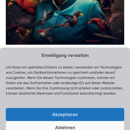
Produktseite
gewählt
werden
Alle Preise inklusive Versandkosten / Prices include shipping
Einwilligung verwalten
Lieferzeit:
2-4 Wochen
Um Ihnen ein optimales Erlebnis zu bieten, verwenden wir Technologien
Edition 100
wie Cookies, um Geräteinformationen zu speichern und/oder darauf
Otto Frühwach „Unforgettable One“
zuzugreifen. Wenn Sie diesen Technologien zustimmen, können wir
290,00
€
–
550,00
€
Daten wie das Surfverhalten oder eindeutige IDs auf dieser Website
verarbeiten. Wenn Sie Ihre Zustimmung nicht erteilen oder zurückziehen,
können bestimmte Merkmale und Funktionen beeinträchtigt werden.
Ausführung wählen
Akzeptieren
Ablehnen