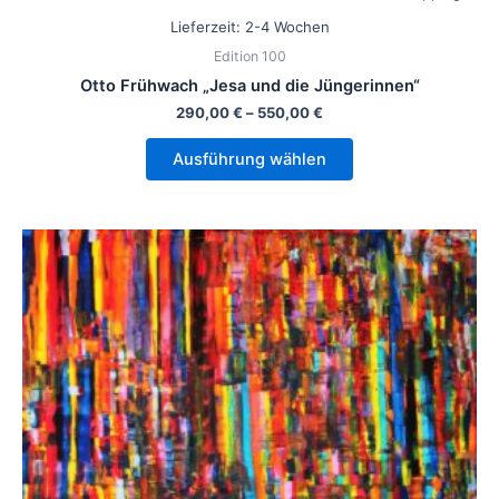
Lieferzeit:
2-4 Wochen
Edition 100
Otto Frühwach „Jesa und die Jüngerinnen“
290,00
€
–
550,00
€
Ausführung wählen
Dieses
Produkt
weist
mehrere
Varianten
auf.
Die
Optionen
können
auf