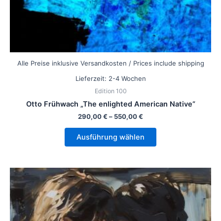
werden
Alle Preise inklusive Versandkosten / Prices include shipping
Lieferzeit:
2-4 Wochen
Edition 100
Otto Frühwach „The enlighted American Native“
290,00
€
–
550,00
€
Ausführung wählen
Dieses
Produkt
weist
mehrere
Varianten