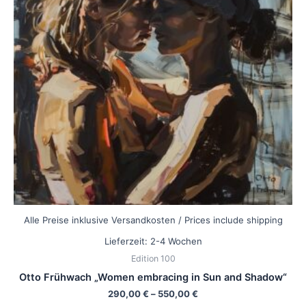
auf.
Die
Optionen
können
auf
der
Produktseite
gewählt
werden
Alle Preise inklusive Versandkosten / Prices include shipping
Lieferzeit:
2-4 Wochen
Edition 100
Otto Frühwach „Women embracing in Sun and Shadow“
290,00
€
–
550,00
€