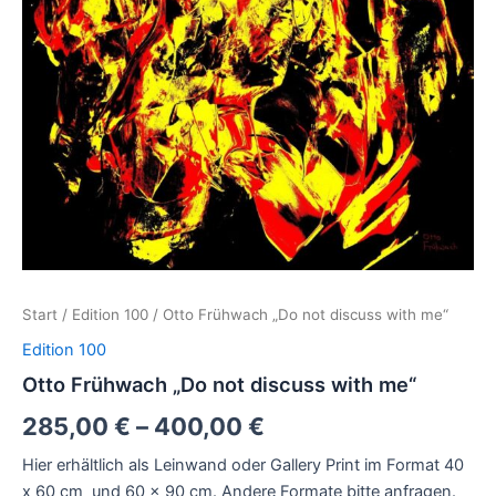
Start
/
Edition 100
/ Otto Frühwach „Do not discuss with me“
Edition 100
Otto Frühwach „Do not discuss with me“
285,00
€
–
400,00
€
Hier erhältlich als Leinwand oder Gallery Print im Format 40
x 60 cm und 60 x 90 cm. Andere Formate bitte anfragen.