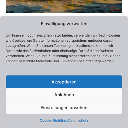
Alle Preise inklusive Versandkosten / Prices include shipping
Einwilligung verwalten
Lieferzeit:
2-4 Wochen
Um Ihnen ein optimales Erlebnis zu bieten, verwenden wir Technologien
Edition 100
wie Cookies, um Geräteinformationen zu speichern und/oder darauf
Otto Frühwach „In the South“
zuzugreifen. Wenn Sie diesen Technologien zustimmen, können wir
290,00
€
–
550,00
€
Daten wie das Surfverhalten oder eindeutige IDs auf dieser Website
verarbeiten. Wenn Sie Ihre Zustimmung nicht erteilen oder zurückziehen,
können bestimmte Merkmale und Funktionen beeinträchtigt werden.
Ausführung wählen
Akzeptieren
Ablehnen
Einstellungen ansehen
Copyright © 2026 Otto Frühwach | Präsentiert von
Astra-
WordPress-Theme
Cookie-Richtlinie
Datenschutz