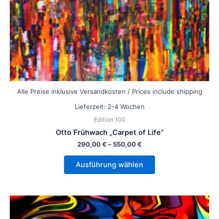
der
Produktseite
gewählt
werden
Alle Preise inklusive Versandkosten / Prices include shipping
Lieferzeit:
2-4 Wochen
Edition 100
Otto Frühwach „Carpet of Life“
290,00
€
–
550,00
€
Ausführung wählen
Dieses
Produkt