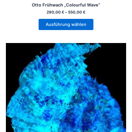
Otto Frühwach „Colourful Wave“
290,00
€
–
550,00
€
Ausführung wählen
Dieses
Produkt
weist
mehrere
Varianten
auf.
Die
Optionen
können
auf
der
Produktseite
gewählt