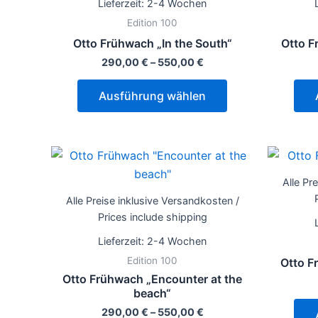
Lieferzeit:
2-4 Wochen
Varianten
Edition 100
auf.
Otto Frühwach „In the South“
Otto F
Die
290,00
€
–
550,00
€
Optionen
können
Ausführung wählen
auf
der
Produktseite
Dieses
gewählt
Produkt
werden
Alle Pr
weist
Alle Preise inklusive Versandkosten /
mehrere
Prices include shipping
Varianten
Lieferzeit:
2-4 Wochen
auf.
Edition 100
Otto F
Die
Otto Frühwach „Encounter at the
Optionen
beach“
können
290,00
€
–
550,00
€