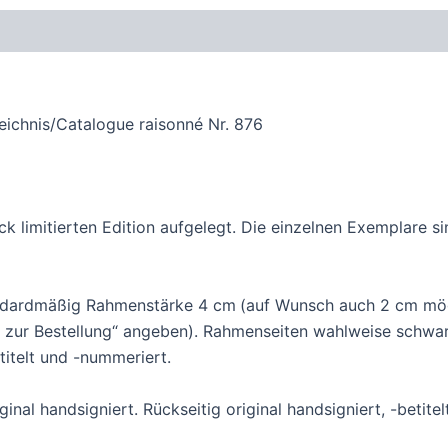
oduktsicherheit
eichnis/Catalogue raisonné Nr. 876
ück limitierten Edition aufgelegt. Die einzelnen Exemplare s
andardmäßig Rahmenstärke 4 cm
(auf Wunsch auch 2 cm mög
zur Bestellung“ angeben). Rahmenseiten wahlweise schwarz,
etitelt und -nummeriert.
inal handsigniert. Rückseitig original handsigniert, -betite