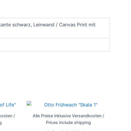
ante schwarz, Leinwand / Canvas Print mit
Dieses
Dieses
Produkt
Produkt
kosten /
Alle Preise inklusive Versandkosten /
weist
weist
g
Prices include shipping
mehrere
mehrere