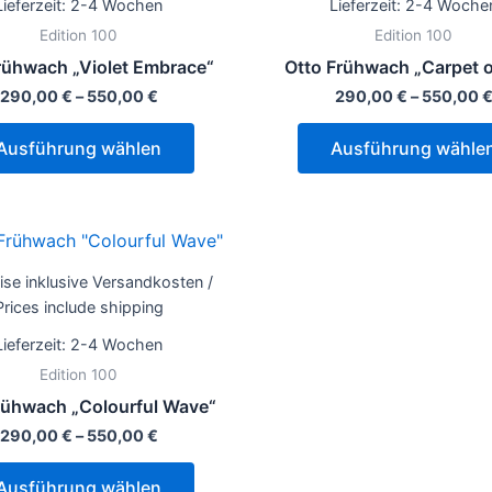
Lieferzeit:
2-4 Wochen
Lieferzeit:
2-4 Woche
Varianten
Edition 100
Edition 100
auf.
rühwach „Violet Embrace“
Otto Frühwach „Carpet of
Die
290,00
€
–
550,00
€
290,00
€
–
550,00
Optionen
können
Ausführung wählen
Ausführung wähle
auf
der
Produktseite
Dieses
gewählt
Produkt
werden
eise inklusive Versandkosten /
weist
Prices include shipping
mehrere
Lieferzeit:
2-4 Wochen
Varianten
Edition 100
auf.
rühwach „Colourful Wave“
Die
290,00
€
–
550,00
€
Optionen
können
Ausführung wählen