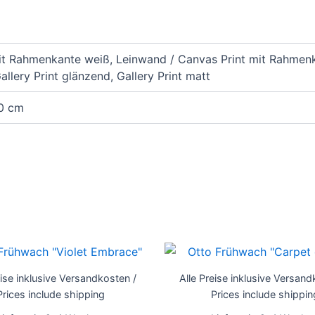
it Rahmenkante weiß, Leinwand / Canvas Print mit Rahmenk
llery Print glänzend, Gallery Print matt
90 cm
Dieses
Produkt
eise inklusive Versandkosten /
Alle Preise inklusive Versand
weist
Prices include shipping
Prices include shippin
mehrere