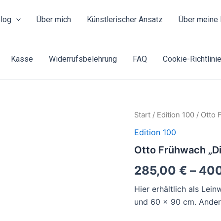
log
Über mich
Künstlerischer Ansatz
Über meine 
Kasse
Widerrufsbelehrung
FAQ
Cookie-Richtlinie
Otto
Start
/
Edition 100
/ Otto 
Frühwach
Edition 100
"Die
Besucher"
Otto Frühwach „D
Menge
285,00
€
–
40
Hier erhältlich als Le
und 60 x 90 cm. Andere