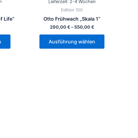
n
Lieferzeit:
2-4 Wochen
Varianten
Varianten
Edition 100
auf.
auf.
 Life“
Otto Frühwach „Skala 1“
Die
Die
€
290,00
€
–
550,00
€
Optionen
Optionen
können
können
n
Ausführung wählen
auf
auf
der
der
Produktseite
Produktseite
gewählt
gewählt
werden
werden