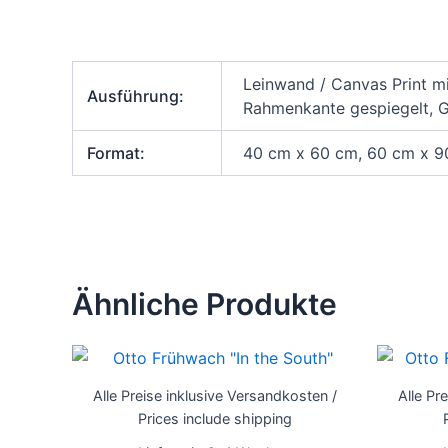
Leinwand / Canvas Print m
Ausführung:
Rahmenkante gespiegelt, Ga
Format:
40 cm x 60 cm, 60 cm x 
Ähnliche Produkte
Dieses
Produkt
Alle Preise inklusive Versandkosten /
Alle Pr
weist
Prices include shipping
mehrere