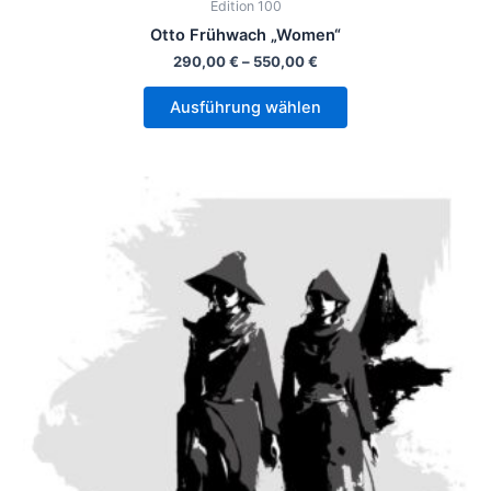
Edition 100
Otto Frühwach „Women“
290,00
€
–
550,00
€
Ausführung wählen
Dieses
Produkt
weist
mehrere
Varianten
auf.
Die
Optionen
können
auf
der
Produktseite