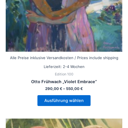
der
Produktseite
gewählt
werden
Alle Preise inklusive Versandkosten / Prices include shipping
Lieferzeit:
2-4 Wochen
Edition 100
Otto Frühwach „Violet Embrace“
290,00
€
–
550,00
€
Ausführung wählen
Dieses