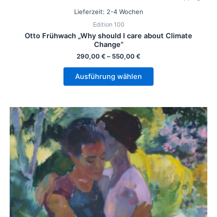
Lieferzeit:
2-4 Wochen
Edition 100
Otto Frühwach „Why should I care about Climate
Change“
290,00
€
–
550,00
€
Ausführung wählen
Dieses
Produkt
weist
mehrere
Varianten
auf.
Die
Optionen
können
auf