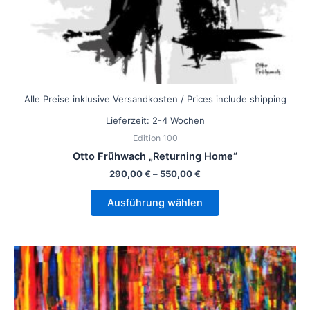
gewählt
werden
Alle Preise inklusive Versandkosten / Prices include shipping
Lieferzeit:
2-4 Wochen
Edition 100
Otto Frühwach „Returning Home“
290,00
€
–
550,00
€
Ausführung wählen
Dieses
Produkt
weist
mehrere