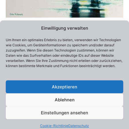
Alle Preise inklusive Versandkosten / Prices include shipping
Einwilligung verwalten
Lieferzeit:
2-4 Wochen
Um Ihnen ein optimales Erlebnis zu bieten, verwenden wir Technologien
Edition 100
wie Cookies, um Geräteinformationen zu speichern und/oder darauf
Otto Frühwach „Generation Z“
zuzugreifen. Wenn Sie diesen Technologien zustimmen, können wir
290,00
€
–
550,00
€
Daten wie das Surfverhalten oder eindeutige IDs auf dieser Website
verarbeiten. Wenn Sie Ihre Zustimmung nicht erteilen oder zurückziehen,
können bestimmte Merkmale und Funktionen beeinträchtigt werden.
Ausführung wählen
Akzeptieren
Ablehnen
Einstellungen ansehen
Copyright © 2026 Otto Frühwach | Präsentiert von
Astra-
WordPress-Theme
Cookie-Richtlinie
Datenschutz