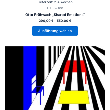
Lieferzeit:
2-4 Wochen
Edition 100
Otto Frühwach „Shared Emotions“
290,00
€
–
550,00
€
Ausführung wählen
Dieses
Produkt
weist
mehrere
Varianten
auf.
Die
Optionen
können
auf
der