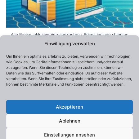
werden
Alle Preise inklusive Versandkosten / Prices include shipping
Einwilligung verwalten
Lieferzeit:
2-4 Wochen
Edition 100
Um Ihnen ein optimales Erlebnis zu bieten, verwenden wir Technologien
Otto Frühwach „Why should I care about Climate
wie Cookies, um Geräteinformationen zu speichern und/oder darauf
Change“
zuzugreifen. Wenn Sie diesen Technologien zustimmen, können wir
290,00
€
–
550,00
€
Daten wie das Surfverhalten oder eindeutige IDs auf dieser Website
verarbeiten. Wenn Sie Ihre Zustimmung nicht erteilen oder zurückziehen,
können bestimmte Merkmale und Funktionen beeinträchtigt werden.
Ausführung wählen
Akzeptieren
Ablehnen
Einstellungen ansehen
Copyright © 2026 Otto Frühwach | Präsentiert von
Astra-