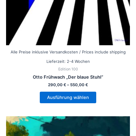
Produktseite
gewählt
werden
Alle Preise inklusive Versandkosten / Prices include shipping
Lieferzeit:
2-4 Wochen
Edition 100
Otto Frühwach „Der blaue Stuhl“
290,00
€
–
550,00
€
Ausführung wählen
Dieses
Produkt
weist