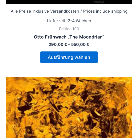
Alle Preise inklusive Versandkosten / Prices include shipping
Lieferzeit:
2-4 Wochen
Edition 100
Otto Frühwach „The Moondrian“
290,00
€
–
550,00
€
Ausführung wählen
Dieses
Produkt
weist
mehrere
Varianten
auf.
Die
Optionen