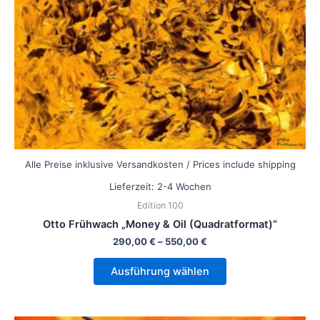
können
auf
der
Produktseite
gewählt
werden
Alle Preise inklusive Versandkosten / Prices include shipping
Lieferzeit:
2-4 Wochen
Edition 100
Otto Frühwach „Money & Oil (Quadratformat)“
290,00
€
–
550,00
€
Ausführung wählen