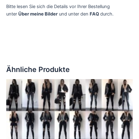
Bitte lesen Sie sich die Details vor Ihrer Bestellung
unter
Über meine Bilder
und unter den
FAQ
durch.
Ähnliche Produkte
Dieses
Produkt
weist
mehrere
Varianten
auf.
Die
Optionen