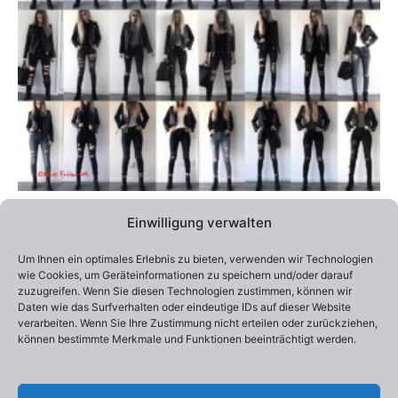
können
auf
der
Produktseite
gewählt
werden
Alle Preise inklusive Versandkosten / Prices include shipping
Einwilligung verwalten
Lieferzeit:
2-4 Wochen
Um Ihnen ein optimales Erlebnis zu bieten, verwenden wir Technologien
Edition 7
wie Cookies, um Geräteinformationen zu speichern und/oder darauf
Otto Frühwach „Each of us has a very own Style“
zuzugreifen. Wenn Sie diesen Technologien zustimmen, können wir
890,00
€
–
990,00
€
Daten wie das Surfverhalten oder eindeutige IDs auf dieser Website
verarbeiten. Wenn Sie Ihre Zustimmung nicht erteilen oder zurückziehen,
können bestimmte Merkmale und Funktionen beeinträchtigt werden.
Ausführung wählen