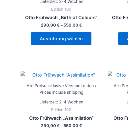
Lieferzeit:
2-4 Wochen
Varianten
Edition 100
auf.
Otto Frühwach „Birth of Colours“
Otto F
Die
290,00
€
–
550,00
€
Optionen
können
Ausführung wählen
auf
der
Produktseite
gewählt
werden
Dieses
Produkt
Alle Preise inklusive Versandkosten /
Alle Pr
weist
Prices include shipping
mehrere
Lieferzeit:
2-4 Wochen
Varianten
Edition 100
auf.
Otto Frühwach „Assimilation“
Otto F
Die
290,00
€
–
550,00
€
Optionen