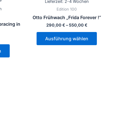
Lieferzeit:
2-4 Wochen
Varianten
Varianten
n
Edition 100
auf.
auf.
Otto Frühwach „Frida Forever !“
Die
Die
racing in
290,00
€
–
550,00
€
Optionen
Optionen
können
können
€
Ausführung wählen
auf
auf
der
der
n
Produktseite
Produktseite
gewählt
gewählt
werden
werden