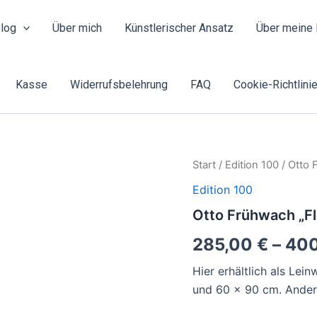
log
Über mich
Künstlerischer Ansatz
Über meine 
Kasse
Widerrufsbelehrung
FAQ
Cookie-Richtlinie
Otto
Start
/
Edition 100
/ Otto 
Frühwach
Edition 100
"Flamenco
&
Otto Frühwach „Fl
Tarantella"
Menge
285,00
€
–
40
Hier erhältlich als Le
und 60 x 90 cm. Andere