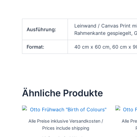
Leinwand / Canvas Print m
Ausführung:
Rahmenkante gespiegelt, Ga
Format:
40 cm x 60 cm, 60 cm x 
Ähnliche Produkte
Dieses
Produkt
Alle Preise inklusive Versandkosten /
Alle Pr
weist
Prices include shipping
mehrere