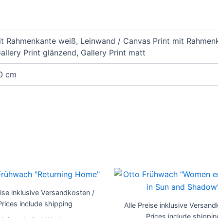
it Rahmenkante weiß, Leinwand / Canvas Print mit Rahmenk
llery Print glänzend, Gallery Print matt
90 cm
Dieses
Produkt
eise inklusive Versandkosten /
weist
Prices include shipping
Alle Preise inklusive Versand
mehrere
Prices include shippin