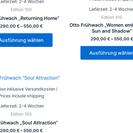
Lieferzeit:
2-4 Wochen
Varianten
Lieferzeit:
2-4 Woche
Edition 100
auf.
Edition 100
rühwach „Returning Home“
Die
Otto Frühwach „Women emb
290,00
€
–
550,00
€
Optionen
Sun and Shadow“
können
290,00
€
–
550,00
Ausführung wählen
auf
der
Ausführung wähle
Produktseite
gewählt
werden
Dieses
Produkt
eise inklusive Versandkosten /
weist
Prices include shipping
mehrere
Lieferzeit:
2-4 Wochen
Varianten
Edition 100
auf.
rühwach „Soul Attraction“
Die
290,00
€
–
550,00
€
Optionen