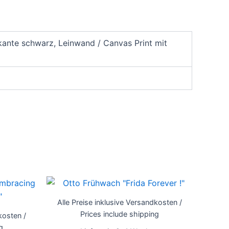
ante schwarz, Leinwand / Canvas Print mit
Dieses
Dieses
Produkt
Produkt
Alle Preise inklusive Versandkosten /
weist
weist
Prices include shipping
kosten /
mehrere
mehrere
g