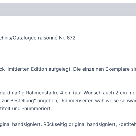
oduktsicherheit
hnis/Catalogue raisonné Nr. 672
ück limitierten Edition aufgelegt. Die einzelnen Exemplare s
andardmäßig Rahmenstärke 4 cm
(auf Wunsch auch 2 cm mög
zur Bestellung“ angeben). Rahmenseiten wahlweise schwarz,
etitelt und -nummeriert.
inal handsigniert. Rückseitig original handsigniert, -betite