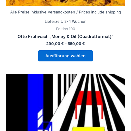
Alle Preise inklusive Versandkosten / Prices include shipping
Lieferzeit:
2-4 Wochen
Edition 100
Otto Frühwach „Money & Oil (Quadratformat)“
290,00
€
–
550,00
€
Ausführung wählen
Dieses
Produkt
weist
mehrere
Varianten
auf.
Die
Optionen