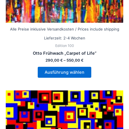
Alle Preise inklusive Versandkosten / Prices include shipping
Lieferzeit:
2-4 Wochen
Edition 100
Otto Frühwach „Carpet of Life“
290,00
€
–
550,00
€
Ausführung wählen
Dieses
Produkt
weist
mehrere
Varianten
auf.