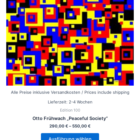
Die
Optionen
können
auf
der
Produktseite
gewählt
werden
Alle Preise inklusive Versandkosten / Prices include shipping
Lieferzeit:
2-4 Wochen
Edition 100
Otto Frühwach „Peaceful Society“
290,00
€
–
550,00
€
Ausführung wählen