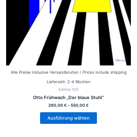
können
auf
der
Produktseite
gewählt
werden
Alle Preise inklusive Versandkosten / Prices include shipping
Lieferzeit:
2-4 Wochen
Edition 100
Otto Frühwach „Der blaue Stuhl“
290,00
€
–
550,00
€
Ausführung wählen