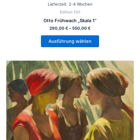
Lieferzeit:
2-4 Wochen
Edition 100
Otto Frühwach „Skala 1“
290,00
€
–
550,00
€
Ausführung wählen
Dieses
Produkt
weist
mehrere
Varianten
auf.
Die
Optionen
können
auf
der