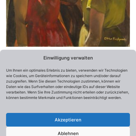
Produktseite
gewählt
werden
Alle Preise inklusive Versandkosten / Prices include shipping
Einwilligung verwalten
Lieferzeit:
2-4 Wochen
Um Ihnen ein optimales Erlebnis zu bieten, verwenden wir Technologien
Edition 100
wie Cookies, um Geräteinformationen zu speichern und/oder darauf
Otto Frühwach „Women“
zuzugreifen. Wenn Sie diesen Technologien zustimmen, können wir
290,00
€
–
550,00
€
Daten wie das Surfverhalten oder eindeutige IDs auf dieser Website
verarbeiten. Wenn Sie Ihre Zustimmung nicht erteilen oder zurückziehen,
können bestimmte Merkmale und Funktionen beeinträchtigt werden.
Ausführung wählen
Akzeptieren
Ablehnen